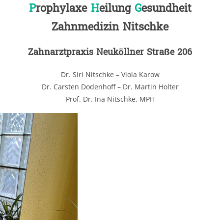
P
rophylaxe
H
eilung
G
esundheit
Zahnmedizin Nitschke
Zahnarztpraxis Neuköllner Straße 206
Dr. Siri Nitschke – Viola Karow
Dr. Carsten Dodenhoff – Dr. Martin Holter
Prof. Dr. Ina Nitschke, MPH