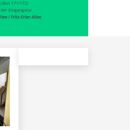
g
(Bus 171/172)
r der Eingangstür
lee / Fritz-Erler-Allee