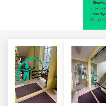
–
Efeuwe
direkt vo
– Wutzkyal
(Bus M11)